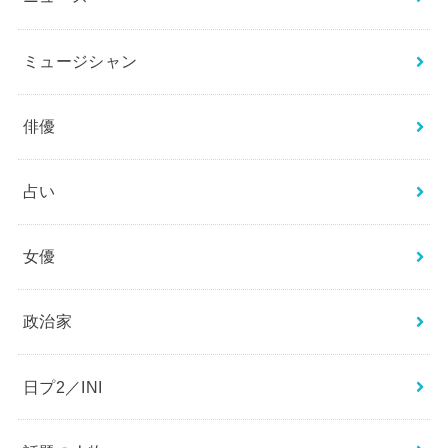
ミュージシャン
俳優
占い
女優
政治家
日プ2／INI