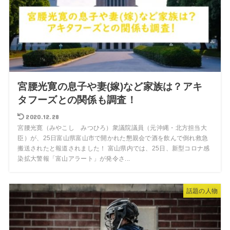
宮腰光寛の息子や妻(嫁)など家族は？アキ
タフーズとの関係も調査！
2020.12.28
宮腰光寛（みやこし みつひろ）衆議院議員（元沖縄・北方担当大
臣）が、25日富山県富山市で開かれた懇親会で酒を飲んで倒れ救急
搬送されたと報道されました！ 富山県内では、25日、新型コロナ感
染拡大警報「富山アラート」が発令さ...
話題の人物