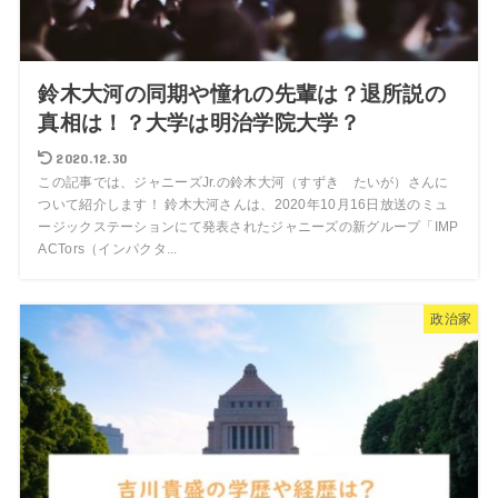
鈴木大河の同期や憧れの先輩は？退所説の
真相は！？大学は明治学院大学？
2020.12.30
この記事では、ジャニーズJr.の鈴木大河（すずき たいが）さんに
ついて紹介します！ 鈴木大河さんは、2020年10月16日放送のミュ
ージックステーションにて発表されたジャニーズの新グループ「IMP
ACTors（インパクタ...
政治家