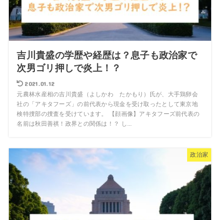
吉川貴盛の学歴や経歴は？息子も政治家で
次男ゴリ押しで炎上！？
2021.01.12
元農林水産相の吉川貴盛（よしかわ たかもり）氏が、大手鶏卵会
社の「アキタフーズ」の前代表から現金を受け取ったとして東京地
検特捜部の捜査を受けています。 【顔画像】アキタフーズ前代表の
名前は秋田善祺！政界との関係は！？ し...
政治家