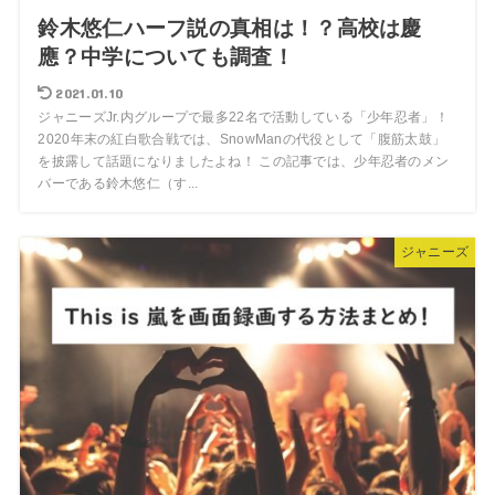
鈴木悠仁ハーフ説の真相は！？高校は慶
應？中学についても調査！
2021.01.10
ジャニーズJr.内グループで最多22名で活動している「少年忍者」！
2020年末の紅白歌合戦では、SnowManの代役として「腹筋太鼓」
を披露して話題になりましたよね！ この記事では、少年忍者のメン
バーである鈴木悠仁（す...
ジャニーズ