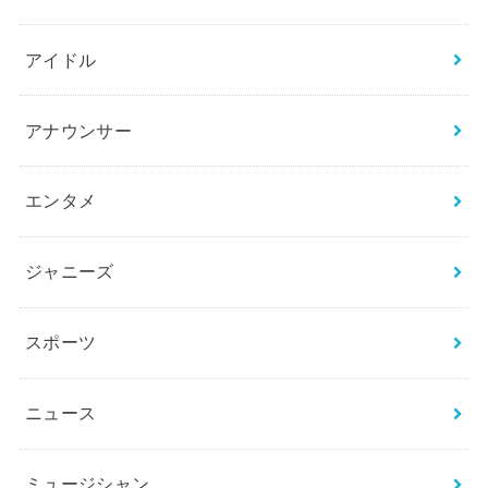
検
索:
カテゴリー
BTS
THE FIRST／BE:FIRST
お笑い芸人
アイドル
アナウンサー