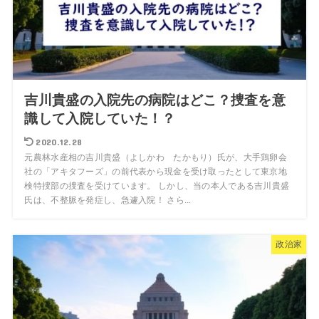
吉川貴盛の入院先の病院はどこ？捜査を意
識して入院していた！？
2020.12.28
元農林水産相の吉川貴盛（よしかわ たかもり）氏が、大手鶏卵会
社の「アキタフーズ」の前代表から現金を受け取ったとして東京地
検特捜部の捜査を受けています。 しかし、当の本人である吉川貴盛
氏は、不整脈を発症し、急遽入院！ さら...
政治家