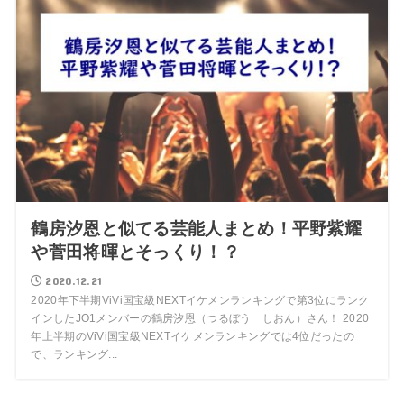
鶴房汐恩と似てる芸能人まとめ！平野紫耀
や菅田将暉とそっくり！？
2020.12.21
2020年下半期ViVi国宝級NEXTイケメンランキングで第3位にランク
インしたJO1メンバーの鶴房汐恩（つるぼう しおん）さん！ 2020
年上半期のViVi国宝級NEXTイケメンランキングでは4位だったの
で、ランキング...