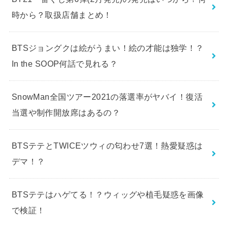
BT21一番くじ第6弾(2月発売)の発売はいつから？何
時から？取扱店舗まとめ！
BTSジョングクは絵がうまい！絵の才能は独学！？
In the SOOP何話で見れる？
SnowMan全国ツアー2021の落選率がヤバイ！復活
当選や制作開放席はあるの？
BTSテテとTWICEツウィの匂わせ7選！熱愛疑惑は
デマ！？
BTSテテはハゲてる！？ウィッグや植毛疑惑を画像