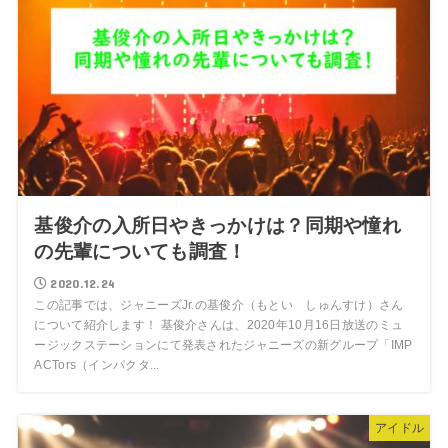
基俊介の入所日やきっかけは？同期や憧れ
の先輩についても調査！
2020.12.24
この記事では、ジャニーズJr.の基俊介（もとい しゅんすけ）さん
について紹介します！ 基俊介さんは、2020年10月16日放送のミュ
ージックステーションにて発表されたジャニーズの新グループ「IMP
ACTors（インパクタ...
アイドル