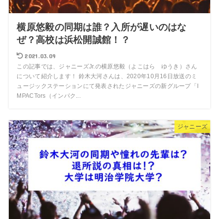
横原悠毅の同期は誰？入所が遅いのはな
ぜ？高校は浜松開誠館！？
2021.03.09
この記事では、ジャニーズJr.の横原悠毅（よこはら ゆうき）さん
について紹介します！ 鈴木大河さんは、2020年10月16日放送のミ
ュージックステーションにて発表されたジャニーズの新グループ「I
MPACTors（インパク...
ジャニーズ