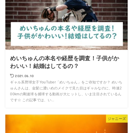
めいちゅんの本名や経歴を調査！子供がか
わいい！結婚はしてるの？
2021.06.10
ギャル系野球女子YouTuber「めいちゅん」をご存知ですか？ めいち
ゅんさんは、金髪に濃いめのメイクで見た目はギャルなのに、時速2
00kmの剛速球を捕球する動画が大ヒットし、いま注目されているん
です☆ この記事では、い...
ジャニーズ