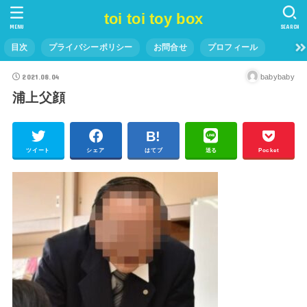
toi toi toy box
MENU
SEARCH
目次
プライバシーポリシー
お問合せ
プロフィール
2021.08.04
babybaby
浦上父顔
ツイート
シェア
はてブ
送る
Pocket