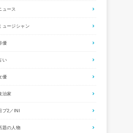
ニュース
ミュージシャン
俳優
占い
女優
政治家
日プ2／INI
話題の人物