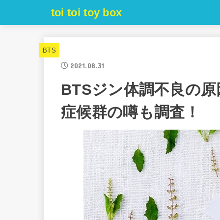
toi toi toy box
BTS
2021.08.31
BTSジン体調不良の
症候群の噂も調査！