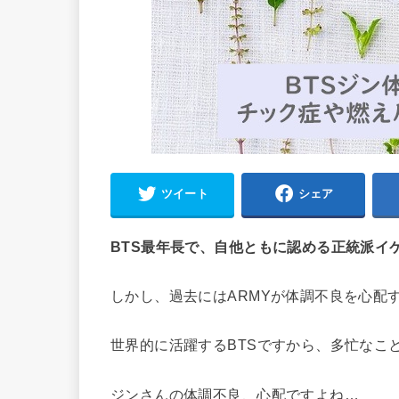
ツイート
シェア
BTS最年長で、自他ともに認める正統派イ
しかし、過去にはARMYが体調不良を心配
世界的に活躍するBTSですから、多忙なこ
ジンさんの体調不良、心配ですよね…