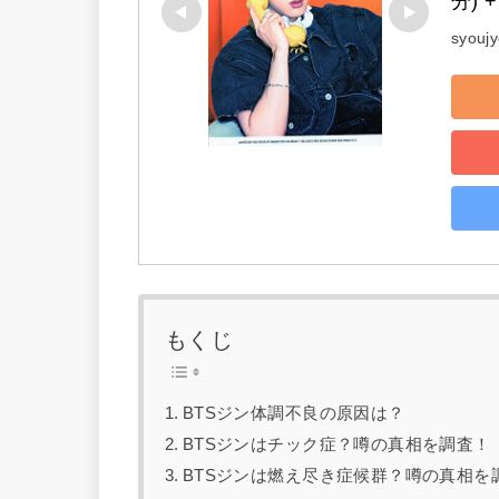
分) 
syouj
もくじ
BTSジン体調不良の原因は？
BTSジンはチック症？噂の真相を調査！
BTSジンは燃え尽き症候群？噂の真相を