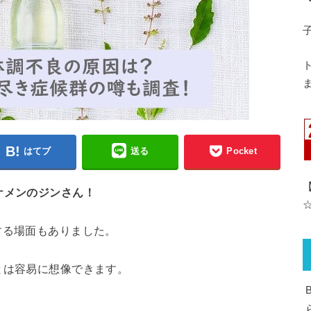
ま
はてブ
送る
Pocket
ケメンのジンさん！
する場面もありました。
とは容易に想像できます。