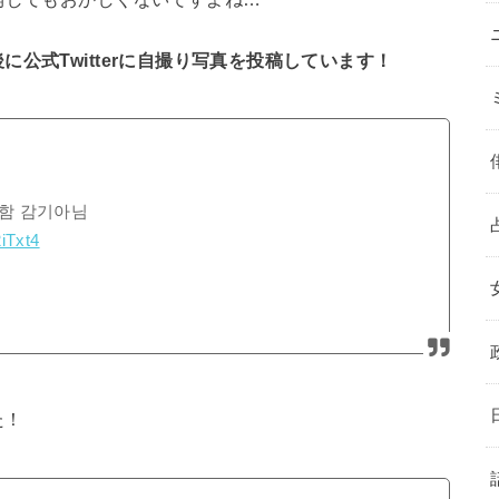
公式Twitterに自撮り写真を投稿しています！
 함 감기아님
2iTxt4
た！