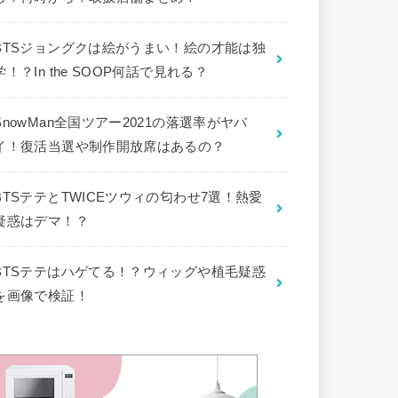
BTSジョングクは絵がうまい！絵の才能は独
学！？In the SOOP何話で見れる？
SnowMan全国ツアー2021の落選率がヤバ
イ！復活当選や制作開放席はあるの？
BTSテテとTWICEツウィの匂わせ7選！熱愛
疑惑はデマ！？
BTSテテはハゲてる！？ウィッグや植毛疑惑
を画像で検証！