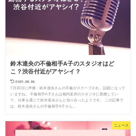
鈴木達央の不倫相手A子のスタジオはど
こ？渋谷付近がアヤシイ？
2021.08.06
7月30日に声優・鈴木達央さんの不倫がスクープされ、話題になって
いますね。 不倫相手A子さんは都内某所のスタジオに勤務してい
て、仕事を通じて鈴木達央さんと知り合ったようです。 この記事で
は、鈴木達央さんの不倫相手A子さん...
ニュース