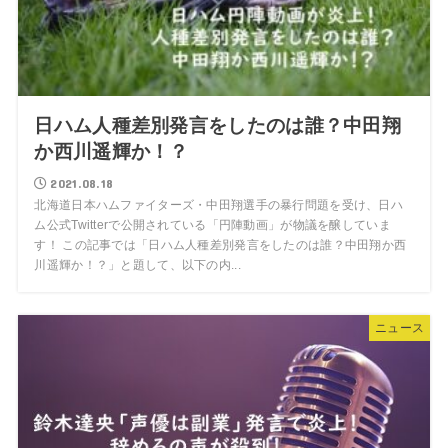
日ハム人種差別発言をしたのは誰？中田翔
か西川遥輝か！？
2021.08.18
北海道日本ハムファイターズ・中田翔選手の暴行問題を受け、日ハ
ム公式Twitterで公開されている「円陣動画」が物議を醸していま
す！ この記事では「日ハム人種差別発言をしたのは誰？中田翔か西
川遥輝か！？」と題して、以下の内...
ニュース