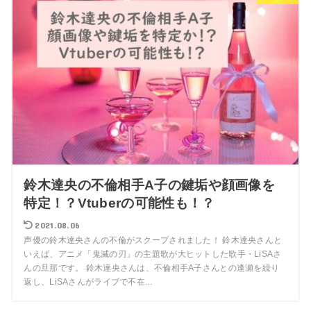
鈴木達央の不倫相手A子の鍵垢や顔画像を
特定！？Vtuberの可能性も！？
2021.08.06
声優の鈴木達央さんの不倫がスクープされました！ 鈴木達央さんと
いえば、アニメ「鬼滅の刃」の主題歌が大ヒットした歌手・LiSAさ
んの旦那です。 鈴木達央さんは、不倫相手A子さんとの逢瀬を繰り
返し、LiSAさんがライブで不在...