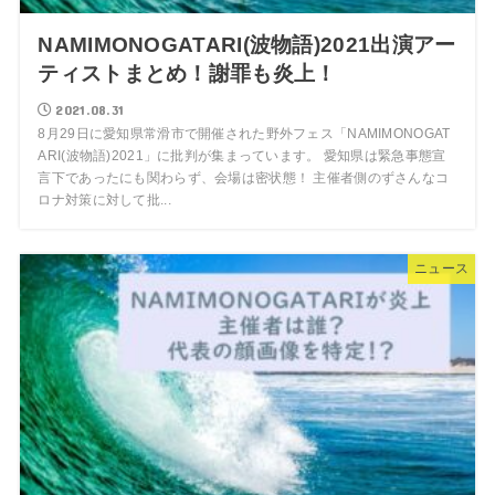
NAMIMONOGATARI(波物語)2021出演アー
ティストまとめ！謝罪も炎上！
2021.08.31
8月29日に愛知県常滑市で開催された野外フェス「NAMIMONOGAT
ARI(波物語)2021」に批判が集まっています。 愛知県は緊急事態宣
言下であったにも関わらず、会場は密状態！ 主催者側のずさんなコ
ロナ対策に対して批...
ニュース