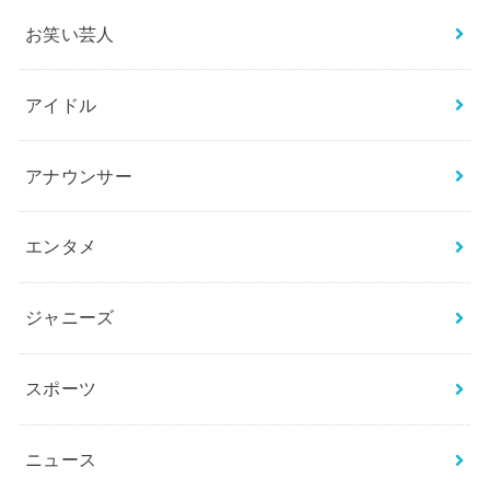
検
索:
カテゴリー
BTS
THE FIRST／BE:FIRST
お笑い芸人
アイドル