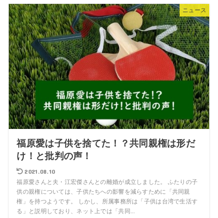
ニュース
福原愛は子供を捨てた！？共同親権は形だ
け！と批判の声！
2021.08.10
福原愛さんと夫・江宏傑さんとの離婚が成立しました。 ふたりの子
供の親権については、子供たちへの影響を減らすために「共同親
権」を持つようです。 しかし、所属事務所は「子供は台湾で生活す
る」と説明しており、ネット上では「共同...