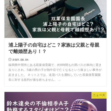
浦上陽子の自宅はどこ？家族は父親と母親
で離婚歴あり！？
2021.08.04
福岡県中間市にある双葉保育園で、約9時間もの間バスの車内に置き
去りにされ、5歳の男の子が熱中症で亡くなるという痛ましい事件が
起きました。 ネット上では、送迎バスを運転していた双葉保育園園
長に対する批判が後を絶ちません。 ...
ニュース