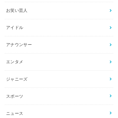
検
索:
カテゴリー
BTS
THE FIRST／BE:FIRST
お笑い芸人
アイドル