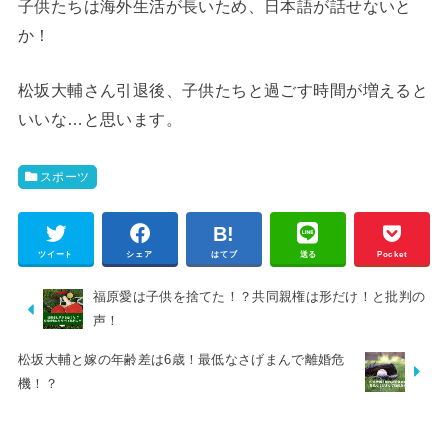
子供たちは海外生活が長いため、日本語が話せないと
か！
松坂大輔さん引退後、子供たちと過ごす時間が増えると
いいな…と思います。
スポーツ
ツイート
シェア
はてブ
送る
Pocket
福原愛は子供を捨てた！？共同親権は形だけ！と批判の
声！
松坂大輔と嫁の年齢差は6歳！最低なさげまんで離婚危
機！？