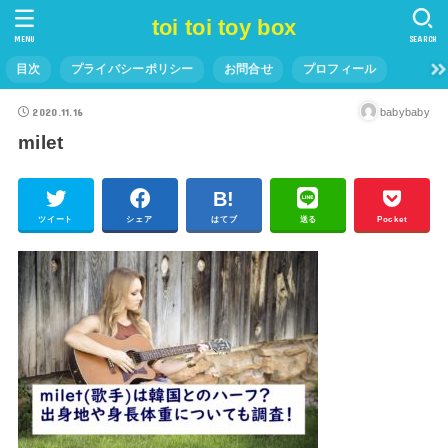
toi toi toy box
MENU
SEARCH
目次
プライバシーポリシー
お問合せ
プロフィール
2020.11.16
babybaby
milet
ツイート
シェア
はてブ
送る
Pocket