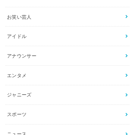
お得なクーポン配布中！
検
索:
カテゴリー
BTS
THE FIRST／BE:FIRST
お笑い芸人
アイドル