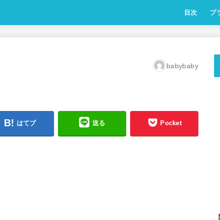
目次
プ
babybaby
はてブ
送る
Pocket