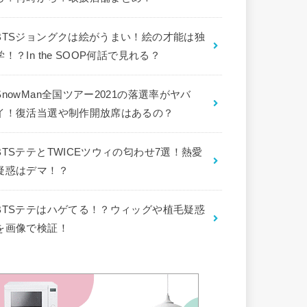
BTSジョングクは絵がうまい！絵の才能は独
学！？In the SOOP何話で見れる？
SnowMan全国ツアー2021の落選率がヤバ
イ！復活当選や制作開放席はあるの？
BTSテテとTWICEツウィの匂わせ7選！熱愛
疑惑はデマ！？
BTSテテはハゲてる！？ウィッグや植毛疑惑
を画像で検証！