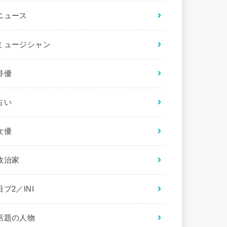
ニュース
ミュージシャン
俳優
占い
女優
政治家
日プ2／INI
話題の人物