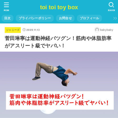
toi toi toy box
MENU
SEARCH
目次
プライバシーポリシー
お問合せ
プロフィール
2020.11.13
babybaby
ジャニーズ
菅田琳寧は運動神経バツグン！筋肉や体脂肪率
がアスリート級でヤバい！