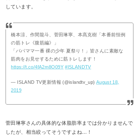
しています。
橋本涼、作間龍斗、菅田琳寧、本髙克樹「本番前恒例
の筋トレ《腹筋編》」
「パパママ一番 裸の少年 夏祭り！」皆さんに素敵な
筋肉をお見せするために筋トレします！
https://t.co/4fA2m8O09Y
#ISLANDTV
— ISLAND TV更新情報 (@islandtv_up)
August 18,
2019
菅田琳寧さんの具体的な体脂肪率までは分かりませんで
したが、相当絞ってそうですよね…！