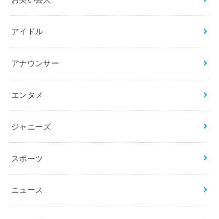
検
索:
カテゴリー
BTS
THE FIRST／BE:FIRST
お笑い芸人
アイドル
アナウンサー