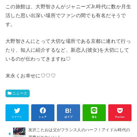
この旅館は、大野智さんがジャニーズJr.時代に数か月生
活した思い出深い場所でファンの間でも有名だそうで
す。
大野智さんにとって大切な場所である京都に連れて行っ
たり、知人に紹介するなど、新恋人(彼女)を大切にして
いるのが伝わってきますね♡
末永くお幸せに♡♡♡
ニュース
ツイート
シェア
はてブ
送る
Pocket
友沢こたおは父がフランス人のハーフ！アイドル時代の