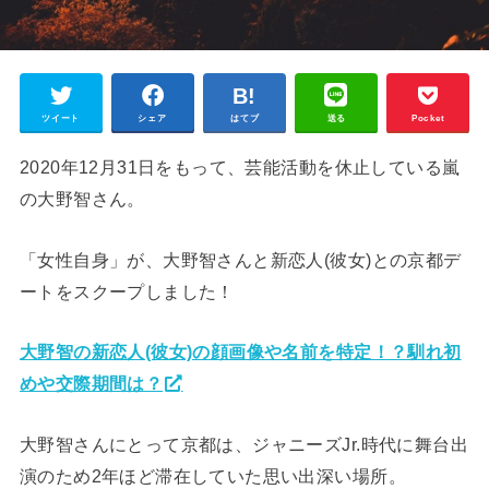
ツイート
シェア
はてブ
送る
Pocket
2020年12月31日をもって、芸能活動を休止している嵐
の大野智さん。
「女性自身」が、大野智さんと新恋人(彼女)との京都デ
ートをスクープしました！
大野智の新恋人(彼女)の顔画像や名前を特定！？馴れ初
めや交際期間は？
大野智さんにとって京都は、ジャニーズJr.時代に舞台出
演のため2年ほど滞在していた思い出深い場所。