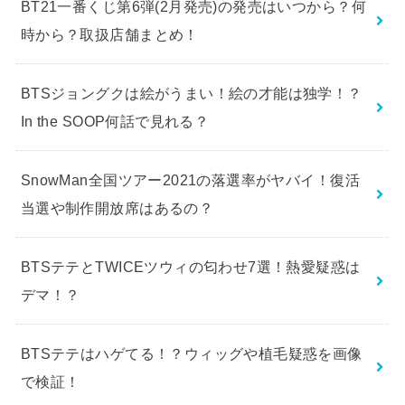
BT21一番くじ第6弾(2月発売)の発売はいつから？何
時から？取扱店舗まとめ！
BTSジョングクは絵がうまい！絵の才能は独学！？
In the SOOP何話で見れる？
SnowMan全国ツアー2021の落選率がヤバイ！復活
当選や制作開放席はあるの？
BTSテテとTWICEツウィの匂わせ7選！熱愛疑惑は
デマ！？
BTSテテはハゲてる！？ウィッグや植毛疑惑を画像