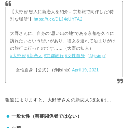
【大野智 恩人に新恋人を紹介…京都旅で同伴した“特
別な場所”】
https://t.co/DLJ4eUYTA2
大野さんに、自身の“思い出の地”である京都を久々に
訪れたいという思いがあり、彼女を連れて泊まりがけ
の旅行に行ったのです……（大野の知人）
#大野智
#新恋人
#京都旅行
#女性自身
［
@jisinjp
］
— 女性自身【公式】 (@jisinjp)
April 19, 2021
報道によりますと、大野智さんの新恋人(彼女)は…
一般女性（芸能関係者ではない）