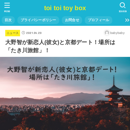
toi toi toy box
MENU
SEARCH
目次
プライバシーポリシー
お問合せ
プロフィール
2021.04.20
babybaby
ニュース
大野智が新恋人(彼女)と京都デート！場所は
「たき川旅館」！