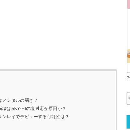
理由はメンタルの弱さ？
ル崩壊はSKY-HIの塩対応が原因か？
は？ランレイでデビューする可能性は？