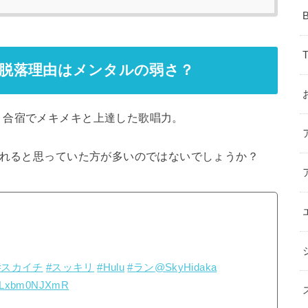
蘭)の脱落理由はメンタルの弱さ？
、合宿でメキメキと上達した歌唱力。
ばれると思っていた方が多いのではないでしょうか？
#スカイチ
#スッキリ
#Hulu
#ラン
@SkyHidaka
om/Lxbm0NJXmR