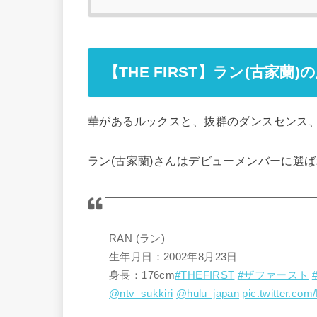
【THE FIRST】ラン(古家
華があるルックスと、抜群のダンスセンス
ラン(古家蘭)さんはデビューメンバーに選
RAN (ラン)
生年月日：2002年8月23日
身長：176cm
#THEFIRST
#ザファースト
@ntv_sukkiri
@hulu_japan
pic.twitter.c