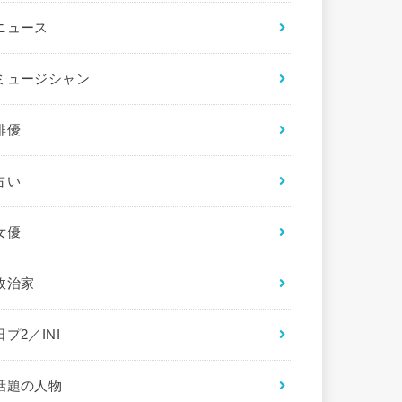
ニュース
ミュージシャン
俳優
占い
女優
政治家
日プ2／INI
話題の人物