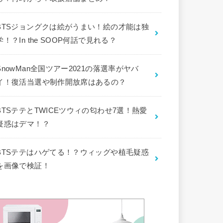
BTSジョングクは絵がうまい！絵の才能は独
学！？In the SOOP何話で見れる？
SnowMan全国ツアー2021の落選率がヤバ
イ！復活当選や制作開放席はあるの？
BTSテテとTWICEツウィの匂わせ7選！熱愛
疑惑はデマ！？
BTSテテはハゲてる！？ウィッグや植毛疑惑
を画像で検証！