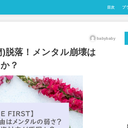
目次
プ
babybaby
古家蘭)脱落！メンタル崩壊は
因か？