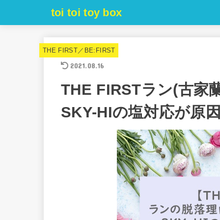
toi toi toy box
THE FIRST／BE:FIRST
2021.08.16
THE FIRSTラン(
SKY-HIの塩対応が原