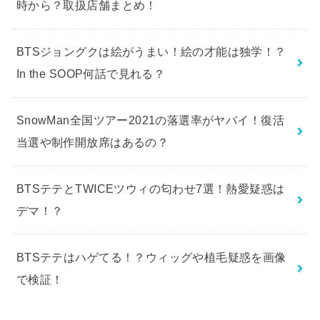
BT21一番くじ第6弾(2月発売)の発売はいつから？何
時から？取扱店舗まとめ！
BTSジョングクは絵がうまい！絵の才能は独学！？
In the SOOP何話で見れる？
SnowMan全国ツアー2021の落選率がヤバイ！復活
当選や制作開放席はあるの？
BTSテテとTWICEツウィの匂わせ7選！熱愛疑惑は
デマ！？
BTSテテはハゲてる！？ウィッグや植毛疑惑を画像
で検証！