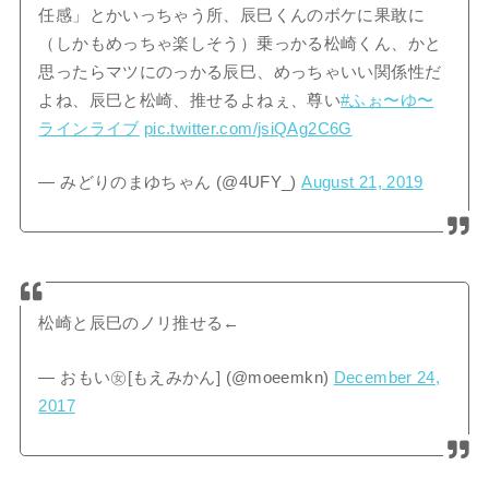
任感」とかいっちゃう所、辰巳くんのボケに果敢に
（しかもめっちゃ楽しそう）乗っかる松崎くん、かと
思ったらマツにのっかる辰巳、めっちゃいい関係性だ
よね、辰巳と松崎、推せるよねぇ、尊い
#ふぉ〜ゆ〜
ラインライブ
pic.twitter.com/jsiQAg2C6G
— みどりのまゆちゃん (@4UFY_)
August 21, 2019
松崎と辰巳のノリ推せる←
— おもい㊛[もえみかん] (@moeemkn)
December 24,
2017