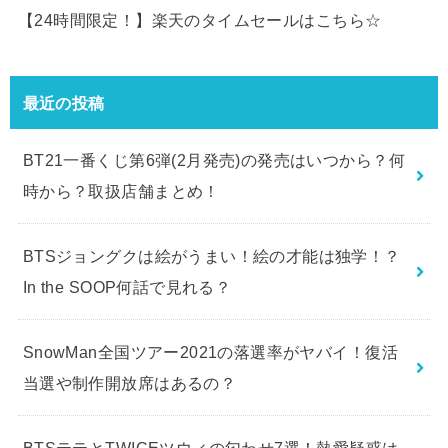
【24時間限定！】楽天のタイムセールはこちら☆
最近の投稿
BT21一番くじ第6弾(2月発売)の発売はいつから？何
時から？取扱店舗まとめ！
BTSジョングクは絵がうまい！絵の才能は独学！？
In the SOOP何話で見れる？
SnowMan全国ツアー2021の落選率がヤバイ！復活
当選や制作開放席はあるの？
BTSテテとTWICEツウィの匂わせ7選！熱愛疑惑は