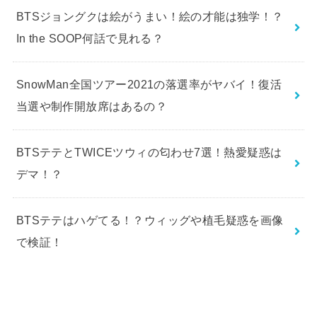
BTSジョングクは絵がうまい！絵の才能は独学！？
In the SOOP何話で見れる？
SnowMan全国ツアー2021の落選率がヤバイ！復活
当選や制作開放席はあるの？
BTSテテとTWICEツウィの匂わせ7選！熱愛疑惑は
デマ！？
BTSテテはハゲてる！？ウィッグや植毛疑惑を画像
で検証！