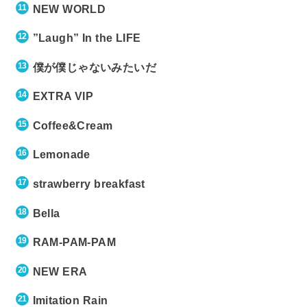
NEW WORLD
”Laugh” In the LIFE
僕が僕じゃないみたいだ
EXTRA VIP
Coffee&Cream
Lemonade
strawberry breakfast
Bella
RAM-PAM-PAM
NEW ERA
Imitation Rain