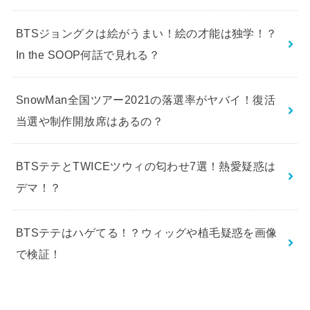
時から？取扱店舗まとめ！
BTSジョングクは絵がうまい！絵の才能は独学！？
In the SOOP何話で見れる？
SnowMan全国ツアー2021の落選率がヤバイ！復活
当選や制作開放席はあるの？
BTSテテとTWICEツウィの匂わせ7選！熱愛疑惑は
デマ！？
BTSテテはハゲてる！？ウィッグや植毛疑惑を画像
で検証！