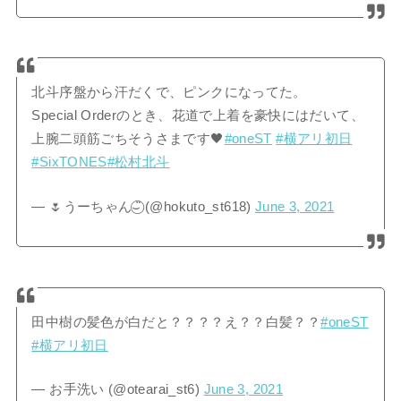
北斗序盤から汗だくで、ピンクになってた。
Special Orderのとき、花道で上着を豪快にはだいて、
上腕二頭筋ごちそうさまです🖤
#oneST
#横アリ初日
#SixTONES
#松村北斗
— 🌷うーちゃん⌣̈⃝ (@hokuto_st618)
June 3, 2021
田中樹の髪色が白だと？？？？え？？白髪？？
#oneST
#横アリ初日
— お手洗い (@otearai_st6)
June 3, 2021