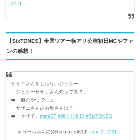
2021
【SixTONES】全国ツアー横アリ公演初日MCやファ
ンの感想！
サザエさんをしらないジェシー
「ジェシーサザエさん知ってる？」
❤️「船のやつでしょ」
「サザエさんのお母さんは？」
❤️「サザ子」
#oneST
#横アリ初日
#SixTONES
— 🌷うーちゃん⌣̈⃝ (@hokuto_st618)
June 3, 2021