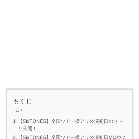
もくじ
【SixTONES】全国ツアー横アリ公演初日のセト
リ公開！
【SixTONES】全国ツアー横アリ公演初日MCやフ