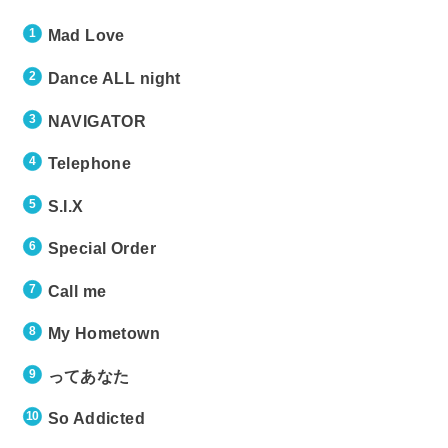
Mad Love
Dance ALL night
NAVIGATOR
Telephone
S.I.X
Special Order
Call me
My Hometown
ってあなた
So Addicted